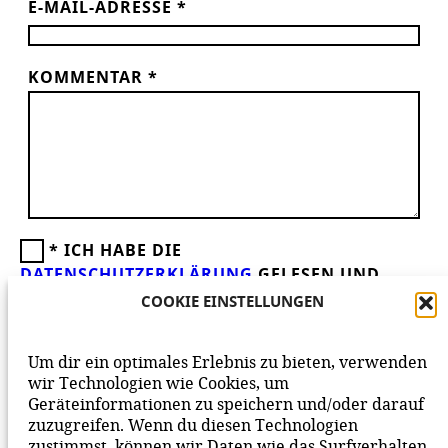
E-MAIL-ADRESSE
*
KOMMENTAR
*
*
ICH HABE DIE
DATENSCHUTZERKLÄRUNG
GELESEN UND
AKZEPTIERE DIESE.
WIR FREUEN UNS ÜBER
COOKIE EINSTELLUNGEN
DEINEN KOMMENTAR ZUM BEITRAG!
BEACHTE BITTE UNSERE
NETIQUETTE
ZUM
Um dir ein optimales Erlebnis zu bieten, verwenden
MITEINANDER AUF UNSERER SEITE.
wir Technologien wie Cookies, um
Geräteinformationen zu speichern und/oder darauf
zuzugreifen. Wenn du diesen Technologien
zustimmst, können wir Daten wie das Surfverhalten