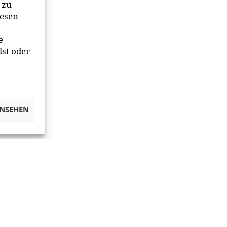
 zu
iesen
e
lst oder
ANSEHEN