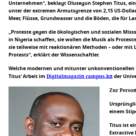
Unternehmen“, beklagt Olusegun Stephen Titus, ein
unter der extremen Armutsgrenze von 2,15 US-Doll
Meer, Flüsse, Grundwasser und die Böden, die für L
„Proteste gegen die ökologischen und sozialen Miss
in Nigeria schaffen, sie wollen die Musik als Protes
sie teilweise mit reaktionären Methoden – oder mit
Protests“, erklärt der Wissenschaftler.
Welche modernen und mitunter unkonventionellen Weg
Digitalmagazin campus.kn
Titus‘ Arbeit im
der Unive
Zur Perso
Ursprüngli
einem Stip
Titus ist e
Extractive