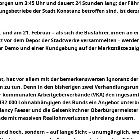
en um 3:45 Uhr und dauert 24 Stunden lang; der Fährve
sbetriebe der Stadt Konstanz betroffen sind, ist derzeit
 und am 21. Februar – als sich die Busfahrer:innen an 
urz vor dem Depot der Stadtwerke versammelten – werden
ner Demo und einer Kundgebung auf der Marktstätte zeig
mt, hat vor allem mit der bemerkenswerten Ignoranz der
en zu tun. Denn in den bisherigen zwei Verhandlungsru
er kommunalen Arbeitgeberverbände (VKA) den ingesamt
132.000 Lohnabhängigen des Bunds ein Angebot unterbr
ncy Faeser und die Gelsenkirchner Oberbürgermeisterin
unde mit massiven Reallohnverlusten jahrelang dauern.
end hoch, sondern – auf lange Sicht – unumgänglich, we