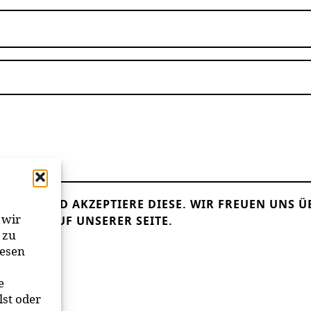
LESEN UND AKZEPTIERE DIESE.
WIR FREUEN UNS Ü
 wir
ANDER AUF UNSERER SEITE.
 zu
iesen
e
lst oder