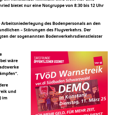
chried bietet nur eine Notgruppe von 8:30 bis 12 Uhr
e Arbeitsniederlegung des Bodenpersonals an den
undlichen – Störungen des Flugverkehrs. Der
igten der sogenannten Bodenverkehrsdienstleister
e
abei wäre
tadtwerke
 kämpfen“.
dere
reik und
) im