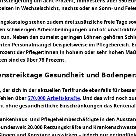
haltssteigerung um acht Prozent, mindestens aber 350 
beiten in Wechselschicht, nachts oder an Sonn- und Fei
ngskatalog stehen zudem drei zusätzliche freie Tage s
en schwierigen Arbeitsbedingungen und oft unattraktive
 tun. Neben den zumeist geringen Löhnen gehören Schi
nten Personalmangel beispielsweise im Pflegebereich. Ein
rozent der Pfleger:innen in hohem oder sehr hohen Maße 
ten sind es über 78 Prozent.
enstreiktage Gesundheit und Bodenper
er sich in der aktuellen Tarifrunde ebenfalls für bess
570.000 Arbeitskräfte
fehlen über
. Und das wird noch z
nicht ohne gesundheitliche Einschränkungen das Rentenal
Krankenhaus- und Pflegeheimbeschäftigte in den Ausstan
bundesweit 20.000 Rettungskräfte und Krankenschwester
n Singen und Konstanz auswirken – jedoch nur geringfüg