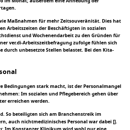
Euro im Monat; außerdem eine Anhebung der
ertagen.
owie Maßnahmen für mehr Zeitsouveränität. Dies hat
n Arbeitszeiten der Beschäftigten in sozialen
chtdienst und Wochenendarbeit zu den Gründen für
er ver.di-Arbeitszeitbefragung zufolge fühlen sich
durch unbesetzte Stellen belastet. Bei den Kita-
sonal
ere Bedingungen stark macht, ist der Personalmangel
unehmen: Im sozialen und Pflegebereich gehen über
ter erreichen werden.
d. So beteiligten sich am Branchenstreik im
n, auch nichtmedizinisches Personal war dabei [].
ig: Im Konstanzer Klinikum wird wohl nur eine