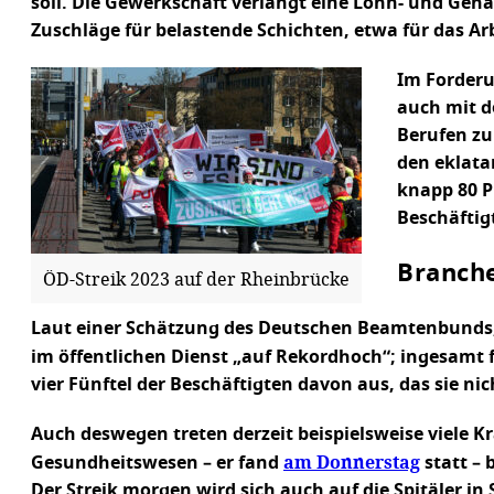
soll. Die Gewerkschaft verlangt eine Lohn- und Ge
Zuschläge für belastende Schichten, etwa für das Ar
Im Forderu
auch mit d
Berufen zu
den eklata
knapp 80 P
Beschäftig
Branch
ÖD-Streik 2023 auf der Rheinbrücke
Laut einer Schätzung des Deutschen Beamtenbunds, d
im öffentlichen Dienst „auf Rekordhoch“; ingesamt 
vier Fünftel der Beschäftigten davon aus, das sie 
Auch deswegen treten derzeit beispielsweise viele 
am Donnerstag
Gesundheitswesen – er fand
statt – 
Der Streik morgen wird sich auch auf die Spitäler i