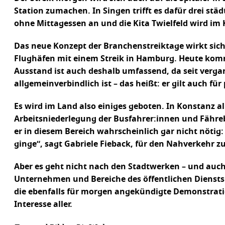
Station zumachen. In Singen trifft es dafür drei städ
ohne Mittagessen an und die Kita Twielfeld wird im 
Das neue Konzept der Branchenstreiktage wirkt sich
Flughäfen mit einem Streik in Hamburg. Heute kommt
Ausstand ist auch deshalb umfassend, da seit verga
allgemeinverbindlich ist – das heißt: er gilt auch f
Es wird im Land also einiges geboten. In Konstanz a
Arbeitsniederlegung der Busfahrer:innen und Fähreb
er in diesem Bereich wahrscheinlich gar nicht nöti
ginge“, sagt Gabriele Fieback, für den Nahverkehr z
Aber es geht nicht nach den Stadtwerken – und auch n
Unternehmen und Bereiche des öffentlichen Diensts
die ebenfalls für morgen angekündigte Demonstrat
Interesse aller.