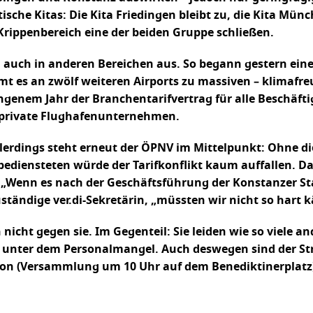
tische Kitas: Die Kita Friedingen bleibt zu, die Kita Mün
Krippenbereich eine der beiden Gruppe schließen.
 auch in anderen Bereichen aus. So begann gestern ein
 es an zwölf weiteren Airports zu massiven – klimafre
ngenem Jahr der Branchentarifvertrag für alle Beschäft
ür private Flughafenunternehmen.
llerdings steht erneut der ÖPNV im Mittelpunkt: Ohne di
ediensteten würde der Tarifkonflikt kaum auffallen. D
g: „Wenn es nach der Geschäftsführung der Konstanzer S
uständige ver.di-Sekretärin, „müssten wir nicht so hart
icht gegen sie. Im Gegenteil: Sie leiden wie so viele an
 unter dem Personalmangel. Auch deswegen sind der St
ion (Versammlung um 10 Uhr auf dem Benediktinerplatz