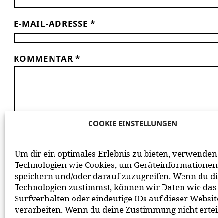
E-MAIL-ADRESSE
*
KOMMENTAR
*
COOKIE EINSTELLUNGEN
*
ICH HABE DIE
DATENSCHUTZERKLÄRUNG
GE
Um dir ein optimales Erlebnis zu bieten, verwenden
BEACHTE BITTE UNSERE
NETIQUETTE
ZUM MITEIN
Technologien wie Cookies, um Geräteinformationen
speichern und/oder darauf zuzugreifen. Wenn du d
Technologien zustimmst, können wir Daten wie das
Surfverhalten oder eindeutige IDs auf dieser Websit
verarbeiten. Wenn du deine Zustimmung nicht ertei