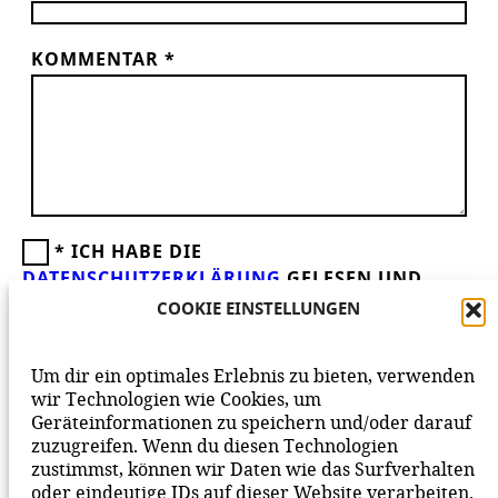
KOMMENTAR
*
*
ICH HABE DIE
DATENSCHUTZERKLÄRUNG
GELESEN UND
AKZEPTIERE DIESE.
WIR FREUEN UNS ÜBER
COOKIE EINSTELLUNGEN
DEINEN KOMMENTAR ZUM BEITRAG!
BEACHTE BITTE UNSERE
NETIQUETTE
ZUM
Um dir ein optimales Erlebnis zu bieten, verwenden
MITEINANDER AUF UNSERER SEITE.
wir Technologien wie Cookies, um
Geräteinformationen zu speichern und/oder darauf
zuzugreifen. Wenn du diesen Technologien
zustimmst, können wir Daten wie das Surfverhalten
oder eindeutige IDs auf dieser Website verarbeiten.