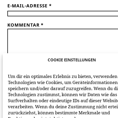
E-MAIL-ADRESSE
*
KOMMENTAR
*
COOKIE EINSTELLUNGEN
*
ICH HABE DIE
DATENSCHUTZERKLÄRUNG
GE
Um dir ein optimales Erlebnis zu bieten, verwenden
BEACHTE BITTE UNSERE
NETIQUETTE
ZUM MITEIN
Technologien wie Cookies, um Geräteinformationen
speichern und/oder darauf zuzugreifen. Wenn du d
Technologien zustimmst, können wir Daten wie das
Surfverhalten oder eindeutige IDs auf dieser Websit
verarbeiten. Wenn du deine Zustimmung nicht ertei
zurückziehst, können bestimmte Merkmale und