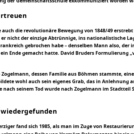
ung der Gemeinschaftsschule exkommuniziert worden wa
rtreuen
 auch die revolutionäre Bewegung von 1848/49 erstrebt
 nicht der einzige Abtrünnige, ins nationalistische Lag
Frankreich gebrochen habe – denselben Mann also, der i
n ein Ende gemacht hatte. David Bruders Formulierung 
ab Zogelmann, dessen Familie aus Böhmen stammte, eine
ildete wohl auch sein eigenes Grab, das in Anlehnung a
ahre nach seinem Tod wurde nach Zogelmann im Stadtteil
n wiedergefunden
erziger fand sich 1985, als man im Zuge von Restaurieru