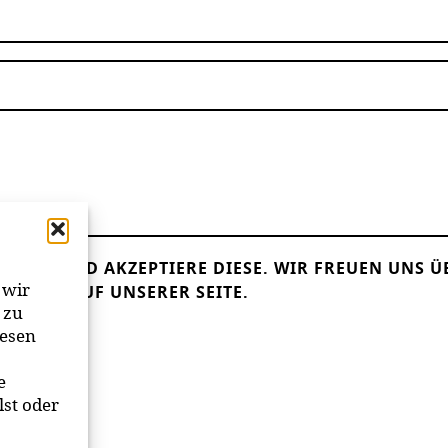
LESEN UND AKZEPTIERE DIESE.
WIR FREUEN UNS Ü
 wir
ANDER AUF UNSERER SEITE.
 zu
iesen
e
lst oder