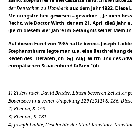
Sankt Stephan eine Bleikassette fand. In sie hatt
der Deutschen zu Hambach
aus dem Jahr 1832. Diese L
Meinungsfreiheit gewesen – gewidmet „[e]inem besser
Recht, wie Doctor Wirth, der am 21. April dieß Jah
gleich diesem vier Jahre im Gefängnis seiner Mein
Auf diesen Fund von 1985 hatte bereits Joseph Laibl
Stephansthurm legte man u.a. eine Beschreibung d
Reden des Literaten Joh. Gg. Aug. Wirth und des Ad
europäischen Staatenbund faßten.“(4)
1) Zitiert nach David Bruder, Einem besseren Zeitalter g
Bodensees und seiner Umgebung 129 (2011) S. 186. Diese
2) Ebenda, S. 198.
3) Ebenda., S. 181.
4) Joseph Laible, Geschichte der Stadt Konstanz. Konstan