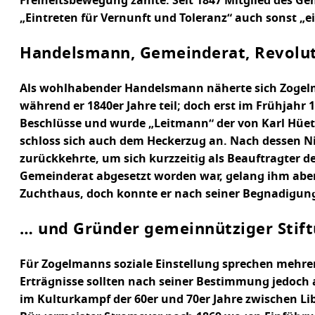
Freiheitsbewegung zählte. Seit 1847 Mitglied des Ge
„Eintreten für Vernunft und Toleranz“ auch sonst „ei
Handelsmann, Gemeinderat, Revolu
Als wohlhabender Handelsmann näherte sich Zogelm
während er 1840er Jahre teil; doch erst im Frühjahr 
Beschlüsse und wurde „Leitmann“ der von Karl Hüet
schloss sich auch dem Heckerzug an. Nach dessen Ni
zurückkehrte, um sich kurzzeitig als Beauftragter d
Gemeinderat abgesetzt worden war, gelang ihm aberm
Zuchthaus, doch konnte er nach seiner Begnadigung 
… und Gründer gemeinnütziger Stif
Für Zogelmanns soziale Einstellung sprechen mehrer
Erträgnisse sollten nach seiner Bestimmung jedoch
im Kulturkampf der 60er und 70er Jahre zwischen Li