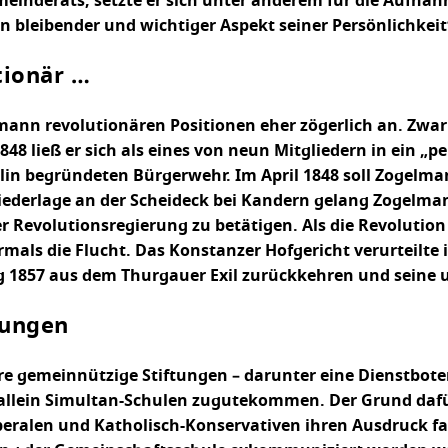
meinderats, setzte er sich unter anderem für die Aufnah
n bleibender und wichtiger Aspekt seiner Persönlichkeit“
tionär …
ann revolutionären Positionen eher zögerlich an. Zwar
1848 ließ er sich als eines von neun Mitgliedern in ein
lin begründeten Bürgerwehr. Im April 1848 soll Zogelma
ederlage an der Scheideck bei Kandern gelang Zogelmann 
er Revolutionsregierung zu betätigen. Als die Revolutio
als die Flucht. Das Konstanzer Hofgericht verurteilte 
1857 aus dem Thurgauer Exil zurückkehren und seine un
tungen
e gemeinnützige Stiftungen – darunter eine Dienstboten-
 allein Simultan-Schulen zugutekommen. Der Grund dafür
beralen und Katholisch-Konservativen ihren Ausdruck fa