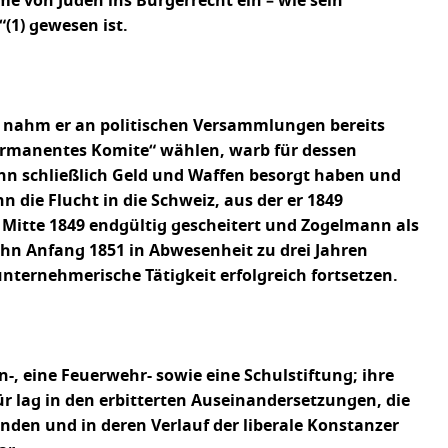
me von Juden ins Bürgerrecht ein – wie sein
(1) gewesen ist.
 nahm er an politischen Versammlungen bereits
 „permanentes Komite“ wählen, warb für dessen
nn schließlich Geld und Waffen besorgt haben und
die Flucht in die Schweiz, aus der er 1849
n Mitte 1849 endgültig gescheitert und Zogelmann als
ihn Anfang 1851 in Abwesenheit zu drei Jahren
ternehmerische Tätigkeit erfolgreich fortsetzen.
, eine Feuerwehr- sowie eine Schulstiftung; ihre
 lag in den erbitterten Auseinandersetzungen, die
nden und in deren Verlauf der liberale Konstanzer