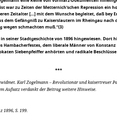
e Zogelmann eine Reihe von Vormärz-Dokumenten hineinge
ist war zu Zeiten der Metternich’schen Repression ein h
en Zeitalter […] mit dem Wunsche begleitet, daß bey Er
r aus dem Gefängniß zu Kaiserslautern im Rheingau nach
ung wegen schmachten muß.“(3)
e in seiner Stadtgeschichte von 1896 hingewiesen. Dort h
es Hambacherfestes, dem liberale Männer von Konstanz
vokaten Siebenpfeiffer anhörten und radikale Beschlüss
***
ewidmet. Karl Zogelmann – Revolutionär und kaisertreuer Patr
m Aufsatz verdankt der Beitrag weitere Hinweise.
z 1896, S. 199.