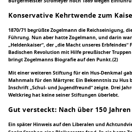
Bürgermeister Stromeyer noch 1869 wegen Einführ
Konservative Kehrtwende zum Kaise
1870/71 begrüßte Zogelmann die Reichseinigung, die
Führung. Nun aber hatte Zogelmann, und darin war er
„Heldenkaiser“, der „die Macht unseres Erbfeindes“ 
Badischen Revolution mit Hilfe preußischer Truppe
bringt Zogelmanns Biografie auf den Punkt.(2)
Mit einer weiteren Stiftung für ein Hus-Denkmal g
Mahnmals für den Märtyrer. Ein Bekenntnis zu Hus b
Inschrift „Schul- und Jugendfreund“ zeigte. Drei J
Weltkrieg hat keine seiner Stiftungen überlebt.
Gut versteckt: Nach über 150 Jahre
Ein später Hinweis auf den Liberalen und Achtundvi