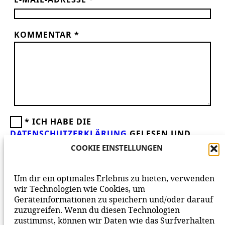
E-MAIL-ADRESSE
*
KOMMENTAR
*
*
ICH HABE DIE
DATENSCHUTZERKLÄRUNG
GELESEN UND
AKZEPTIERE DIESE.
WIR FREUEN UNS ÜBER
COOKIE EINSTELLUNGEN
DEINEN KOMMENTAR ZUM BEITRAG!
BEACHTE BITTE UNSERE
NETIQUETTE
ZUM
Um dir ein optimales Erlebnis zu bieten, verwenden
MITEINANDER AUF UNSERER SEITE.
wir Technologien wie Cookies, um
Geräteinformationen zu speichern und/oder darauf
zuzugreifen. Wenn du diesen Technologien
zustimmst, können wir Daten wie das Surfverhalten