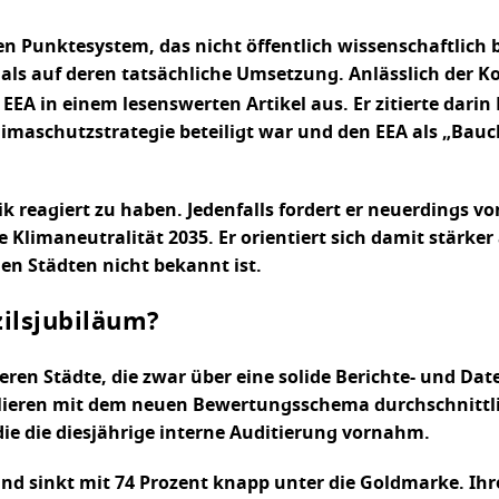
en Punktesystem, das nicht öffentlich wissenschaftlich 
als auf deren tatsächliche Umsetzung. Anlässlich der K
EA in einem lesenswerten Artikel aus. Er zitierte darin 
imaschutzstrategie beteiligt war und den EEA als „Bauc
ik reagiert zu haben. Jedenfalls fordert er neuerdings v
ie Klimaneutralität 2035. Er orientiert sich damit stär
den Städten nicht bekannt ist.
ilsjubiläum?
deren Städte, die zwar über eine solide Berichte- und D
ieren mit dem neuen Bewertungsschema durchschnittlic
die die diesjährige interne Auditierung vornahm.
und sinkt mit 74 Prozent knapp unter die Goldmarke. Ih