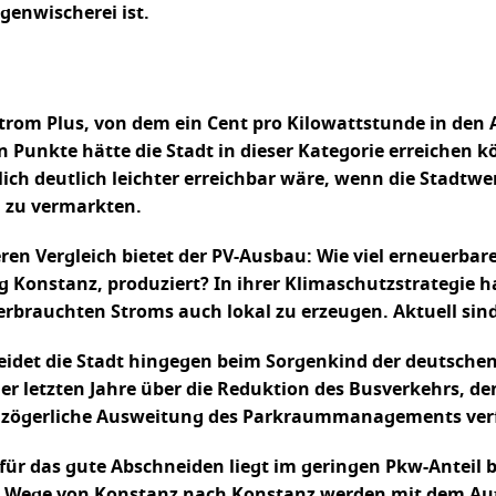
genwischerei ist.
trom Plus, von dem ein Cent pro Kilowattstunde in den
n Punkte hätte die Stadt in dieser Kategorie erreichen 
ich deutlich leichter erreichbar wäre, wenn die Stadtwe
 zu vermarkten.
ren Vergleich bietet der PV-Ausbau: Wie viel erneuerbare
onstanz, produziert? In ihrer Klimaschutzstrategie hat s
verbrauchten Stroms auch lokal zu erzeugen. Aktuell sind 
eidet die Stadt hingegen beim Sorgenkind der deutschen
er letzten Jahre über die Reduktion des Busverkehrs, d
 zögerliche Ausweitung des Parkraummanagements verfo
für das gute Abschneiden liegt im geringen Pkw-Anteil 
r Wege von Konstanz nach Konstanz werden mit dem Auto 