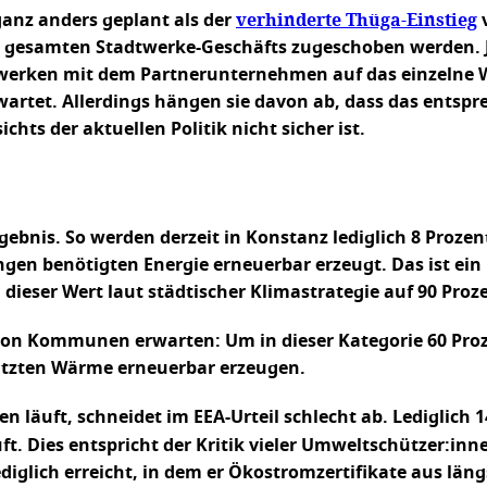
verhinderte Thüga-Einstieg
ganz anders geplant als der
es gesamten Stadtwerke-Geschäfts zugeschoben werden. 
twerken mit dem Partnerunternehmen auf das einzelne
rtet. Allerdings hängen sie davon ab, dass das entsp
ts der aktuellen Politik nicht sicher ist.
bnis. So werden derzeit in Konstanz lediglich 8 Prozent
n benötigten Energie erneuerbar erzeugt. Das ist ein
 dieser Wert laut städtischer Klimastrategie auf 90 Pro
 von Kommunen erwarten: Um in dieser Kategorie 60 Proz
nutzten Wärme erneuerbar erzeugen.
ten läuft, schneidet im EEA-Urteil schlecht ab. Lediglich
t. Dies entspricht der Kritik vieler Umweltschützer:inn
ediglich erreicht, in dem er Ökostromzertifikate aus l