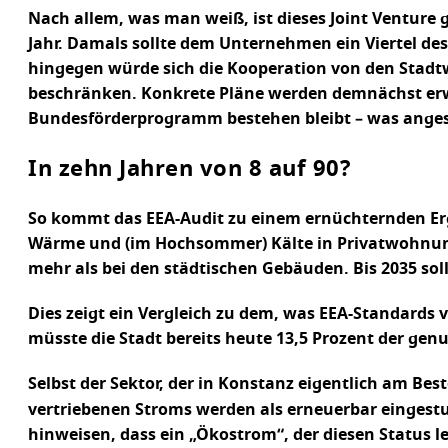
Nach allem, was man weiß, ist dieses Joint Venture 
Jahr. Damals sollte dem Unternehmen ein Viertel d
hingegen würde sich die Kooperation von den Stad
beschränken. Konkrete Pläne werden demnächst erwa
Bundesförderprogramm bestehen bleibt – was angesich
In zehn Jahren von 8 auf 90
?
So kommt das EEA-Audit zu einem ernüchternden Erge
Wärme und (im Hochsommer) Kälte in Privatwohnunge
mehr als bei den städtischen Gebäuden. Bis 2035 soll
Dies zeigt ein Vergleich zu dem, was EEA-Standards
müsste die Stadt bereits heute 13,5 Prozent der ge
Selbst der Sektor, der in Konstanz eigentlich am Bes
vertriebenen Stroms werden als erneuerbar eingestuf
hinweisen, dass ein „Ökostrom“, der diesen Status l