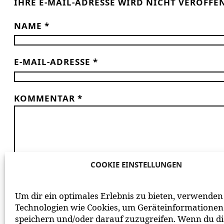
IHRE E-MAIL-ADRESSE WIRD NICHT VERÖFFE
NAME
*
E-MAIL-ADRESSE
*
KOMMENTAR
*
COOKIE EINSTELLUNGEN
*
ICH HABE DIE
DATENSCHUTZERKLÄRUNG
GE
Um dir ein optimales Erlebnis zu bieten, verwenden
BEACHTE BITTE UNSERE
NETIQUETTE
ZUM MITEIN
Technologien wie Cookies, um Geräteinformationen
speichern und/oder darauf zuzugreifen. Wenn du d