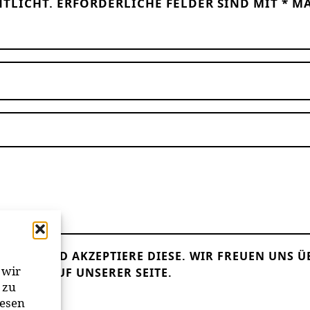
NTLICHT.
ERFORDERLICHE FELDER SIND MIT
*
MA
LESEN UND AKZEPTIERE DIESE.
WIR FREUEN UNS Ü
 wir
ANDER AUF UNSERER SEITE.
 zu
iesen