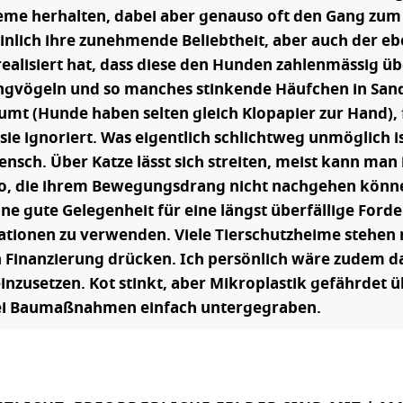
eme herhalten, dabei aber genauso oft den Gang zum H
lich ihre zunehmende Beliebtheit, aber auch der ebe
 realisiert hat, dass diese den Hunden zahlenmässig 
ingvögeln und so manches stinkende Häufchen in San
umt (Hunde haben selten gleich Klopapier zur Hand),
e ignoriert. Was eigentlich schlichtweg unmöglich ist
nsch. Über Katze lässt sich streiten, meist kann man 
, die ihrem Bewegungsdrang nicht nachgehen können
eine gute Gelegenheit für eine längst überfällige Fo
tionen zu verwenden. Viele Tierschutzheime stehen n
inanzierung drücken. Ich persönlich wäre zudem daf
zusetzen. Kot stinkt, aber Mikroplastik gefährdet 
d bei Baumaßnahmen einfach untergegraben.