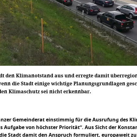
Stadt den Klimanotstand aus und erregte damit überregi
h wenn die Stadt einige wichtige Planungsgrundlagen g
den Klimaschutz sei nicht erkennbar.
stanzer Gemeinderat einstimmig für die Ausrufung des 
 Aufgabe von höchster Priorität”. Aus Sicht der Konsta
ie Stadt damit den Anspruch formuliert, europaweit zu