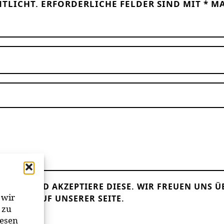
NTLICHT.
ERFORDERLICHE FELDER SIND MIT
*
MA
LESEN UND AKZEPTIERE DIESE.
WIR FREUEN UNS Ü
 wir
ANDER AUF UNSERER SEITE.
 zu
iesen