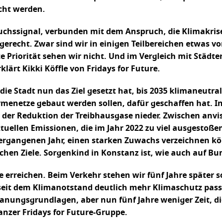
cht werden.
chssignal, verbunden mit dem Anspruch, die Klimakrise 
erecht. Zwar sind wir in einigen Teilbereichen etwas 
e Priorität sehen wir nicht. Und im Vergleich mit Städ
ärt Kikki Köffle von Fridays for Future.
h die Stadt nun das Ziel gesetzt hat, bis 2035 klimaneut
rmenetze gebaut werden sollen, dafür geschaffen hat. 
er Reduktion der Treibhausgase nieder. Zwischen anvisi
tuellen Emissionen, die im Jahr 2022 zu viel ausgestoß
angenen Jahr, einen starken Zuwachs verzeichnen könne
chen Ziele. Sorgenkind in Konstanz ist, wie auch auf Bu
le erreichen. Beim Verkehr stehen wir fünf Jahre später 
seit dem Klimanotstand deutlich mehr Klimaschutz passie
Planungsgrundlagen, aber nun fünf Jahre weniger Zeit, 
anzer Fridays for Future-Gruppe.