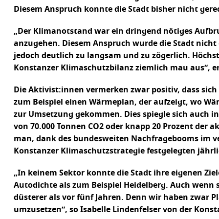
Diesem Anspruch konnte die Stadt bisher nicht gere
„Der Klimanotstand war ein dringend nötiges Aufbru
anzugehen. Diesem Anspruch wurde die Stadt nicht g
jedoch deutlich zu langsam und zu zögerlich. Höchst
Konstanzer Klimaschutzbilanz ziemlich mau aus“, erkl
Die Aktivist:innen vermerken zwar positiv, dass sic
zum Beispiel einen Wärmeplan, der aufzeigt, wo Wä
zur Umsetzung gekommen. Dies spiegle sich auch in d
von 70.000 Tonnen CO2 oder knapp 20 Prozent der ak
man, dank des bundesweiten Nachfragebooms im verg
Konstanzer Klimaschutzstrategie festgelegten jährli
„In keinem Sektor konnte die Stadt ihre eigenen Zie
Autodichte als zum Beispiel Heidelberg. Auch wenn 
düsterer als vor fünf Jahren. Denn wir haben zwar 
umzusetzen“, so Isabelle Lindenfelser von der Konst