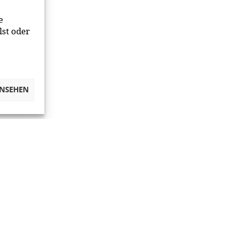
e
lst oder
ANSEHEN