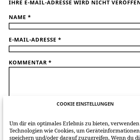
IHRE E-MAIL-ADRESSE WIRD NICHT VERÖFFE
NAME
*
E-MAIL-ADRESSE
*
KOMMENTAR
*
COOKIE EINSTELLUNGEN
*
ICH HABE DIE
DATENSCHUTZERKLÄRUNG
GE
Um dir ein optimales Erlebnis zu bieten, verwenden
BEACHTE BITTE UNSERE
NETIQUETTE
ZUM MITEIN
Technologien wie Cookies, um Geräteinformationen
speichern und/oder darauf zuzugreifen. Wenn du d