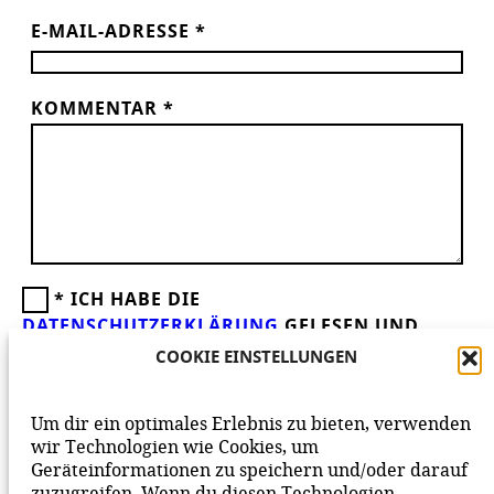
E-MAIL-ADRESSE
*
KOMMENTAR
*
*
ICH HABE DIE
DATENSCHUTZERKLÄRUNG
GELESEN UND
AKZEPTIERE DIESE.
WIR FREUEN UNS ÜBER
COOKIE EINSTELLUNGEN
DEINEN KOMMENTAR ZUM BEITRAG!
BEACHTE BITTE UNSERE
NETIQUETTE
ZUM
Um dir ein optimales Erlebnis zu bieten, verwenden
MITEINANDER AUF UNSERER SEITE.
wir Technologien wie Cookies, um
Geräteinformationen zu speichern und/oder darauf
zuzugreifen. Wenn du diesen Technologien