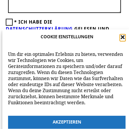
*
ICH HABE DIE
DATENSCHUTZERKLÄRUNG
GELESEN UND
AKZEPTIERE DIESE.
WIR FREUEN UNS ÜBER
COOKIE EINSTELLUNGEN
DEINEN KOMMENTAR ZUM BEITRAG!
BEACHTE BITTE UNSERE
NETIQUETTE
ZUM
Um dir ein optimales Erlebnis zu bieten, verwenden
MITEINANDER AUF UNSERER SEITE.
wir Technologien wie Cookies, um
Geräteinformationen zu speichern und/oder darauf
zuzugreifen. Wenn du diesen Technologien
zustimmst, können wir Daten wie das Surfverhalten
oder eindeutige IDs auf dieser Website verarbeiten.
Wenn du deine Zustimmung nicht erteilst oder
zurückziehst, können bestimmte Merkmale und
Funktionen beeinträchtigt werden.
AKZEPTIEREN