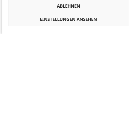
ABLEHNEN
EINSTELLUNGEN ANSEHEN
COOKIES VERWALTEN
NETIQUETTE
IMPRESSUM
DATENSCHUTZ