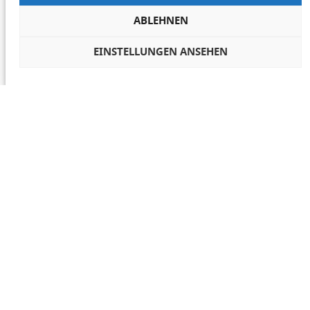
ABLEHNEN
EINSTELLUNGEN ANSEHEN
COOKIES VERWALTEN
NETIQUETTE
IMPRESSUM
DATENSCHUTZ