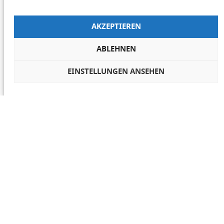
AKZEPTIEREN
ABLEHNEN
EINSTELLUNGEN ANSEHEN
COOKIES VERWALTEN
NETIQUETTE
IMPRESSUM
DATENSCHUTZ