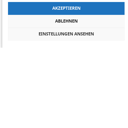
AKZEPTIEREN
ABLEHNEN
EINSTELLUNGEN ANSEHEN
COOKIES VERWALTEN
NETIQUETTE
IMPRESSUM
DATENSCHUTZ