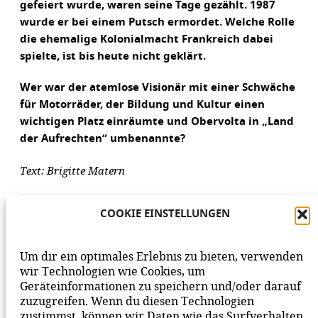
gefeiert wurde, waren seine Tage gezählt. 1987
wurde er bei einem Putsch ermordet. Welche Rolle
die ehemalige Kolonialmacht Frankreich dabei
spielte, ist bis heute nicht geklärt.
Wer war der atemlose Visionär mit einer Schwäche
für Motorräder, der Bildung und Kultur einen
wichtigen Platz einräumte und Obervolta in „Land
der Aufrechten“ umbenannte?
Text: Brigitte Matern
AUFLÖSUNG DES RÄTSELS
COOKIE EINSTELLUNGEN
Um dir ein optimales Erlebnis zu bieten, verwenden
wir Technologien wie Cookies, um
Geräteinformationen zu speichern und/oder darauf
VORHERIGER BEITRAG
NÄCHSTER BEITRAG
zuzugreifen. Wenn du diesen Technologien
zustimmst, können wir Daten wie das Surfverhalten