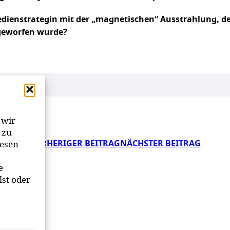
Medienstrategin mit der „magnetischen“ Ausstrahlung, d
 geworfen wurde?
 wir
 zu
iesen
VORHERIGER BEITRAG
NÄCHSTER BEITRAG
e
lst oder