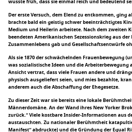
wusste früh, dass sie einmal reich und bedeutend se
Der erste Versuch, dem Elend zu entkommen, ging all
brachte bald ein geistig schwer beeinträchtigtes Kind
Medium und Heilerin arbeitete. Nach dem zweiten Ki
beendeten Amerikanischen Sezessionskrieg aus der b
Zusammenlebens gab und Gesellschaftsentwürfe o
Als sie 1870 der schwächelnden Frauenbewegung (unge
was sozialistische Ideen und die Arbeiterbewegung a
Ansicht vertrat, dass viele Frauen andere und dräng
physisch ausgeliefert seien, und mies bezahlte, k
anderem auch die Abschaffung der Ehegesetze.
Zu dieser Zeit war sie bereits eine lokale Berühmthe
Männerdomäne. An der Wand ihres New Yorker Broker
zurück.“ Viele kostbare Insider-Informationen aus de
austauschten. Zu nationaler Berühmtheit katapultier
Manifest“ abdruckte) und die Gründung der Equal Righ