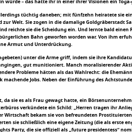
in würde – das hatte ihr in einer ihrer Visionen ein To
erdings tüchtig daneben; mit fünfzehn heiratete sie eine
 zur Welt. Sie zogen in die damalige Goldgräberstadt San
nd reichte sie die Scheidung ein. Und lernte bald einen
ürgerlichen Bahn geworfen worden war. Von ihm erfuhr 
hne Armut und Unterdrückung.
beten) unter die Arme griff, indem sie ihre Kandidatur
ngingen, gut munitioniert. Manch moralisierender Aktivis
endere Probleme hätten als das Wahlrecht: die Ehemänne
rank machende Jobs. Neben der Einführung des Achtstun
it, da sie es als Frau gewagt hatte, ein Börsenunternehm
büros verkündete ein Schild: „Herren tragen ihr Anli
r Wirtschaft bekam sie von befreundeten Prostituierten, i
ten sie schließlich eine eigene Zeitung (die als erste 
ts Party, die sie offiziell als „future presidentess“ no