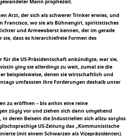
ga-gewandeter Mann prophezeit.
n Arzt, der sich als schwerer Trinker erwies, und
 Francisco, wo sie als Bühnengirl, spiritistisches
 Richter und Armeeoberst kennen, der im gerade
sie, dass es hierarchiefreie Formen des
 für die US-Präsidentschaft ankündigte, war sie,
tin ging sie allerdings zu weit, zumal sie die
r beispielsweise, denen sie wirtschaftlich und
dentags umfassten ihre Forderungen deshalb unter
en zu eröffnen – bis anhin eine reine
egen zügig vor und ziehen sich dann umgehend
n deren Beisein die Industriellen sich allzu sorglos
englischsprachige US-Zeitung das „Kommunistische
minierte (mit einem Schwarzen als Vizepräsidenten).