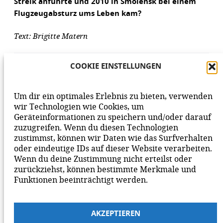
Streik anführte und 2010 in Smolensk bei einem
Flugzeugabsturz ums Leben kam?
Text: Brigitte Matern
AUFLÖSUNG DES RÄTSELS
COOKIE EINSTELLUNGEN
Um dir ein optimales Erlebnis zu bieten, verwenden
wir Technologien wie Cookies, um
Geräteinformationen zu speichern und/oder darauf
VORHERIGER BEITRAG
NÄCHSTER BEITRAG
zuzugreifen. Wenn du diesen Technologien
zustimmst, können wir Daten wie das Surfverhalten
oder eindeutige IDs auf dieser Website verarbeiten.
Wenn du deine Zustimmung nicht erteilst oder
zurückziehst, können bestimmte Merkmale und
Funktionen beeinträchtigt werden.
AKZEPTIEREN