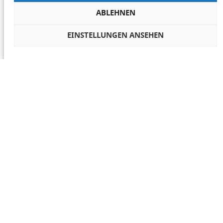
ABLEHNEN
EINSTELLUNGEN ANSEHEN
COOKIES VERWALTEN
NETIQUETTE
IMPRESSUM
DATENSCHUTZ