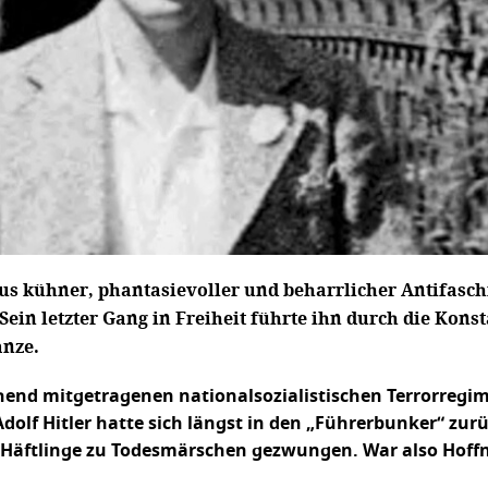
s kühner, phantasievoller und beharrlicher Antifaschi
ein letzter Gang in Freiheit führte ihn durch die Kons
anze.
end mitgetragenen nationalsozialistischen Terrorregim
 Adolf Hitler hatte sich längst in den „Führerbunker“ z
nd Häftlinge zu Todesmärschen gezwungen. War also Hof