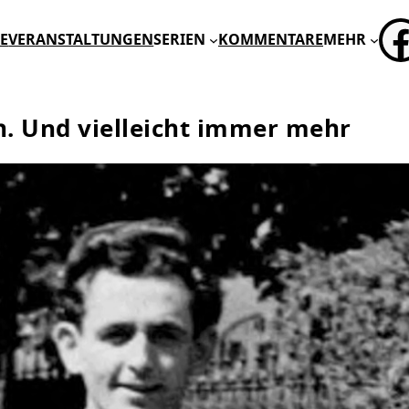
FA
E
VERANSTALTUNGEN
SERIEN
KOMMENTARE
MEHR
ch. Und vielleicht immer mehr