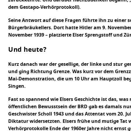
zurückkehrte. Und darüber nachzudenken begann, „wi
dem Gestapo-Verhörprotokoll).
Seine Antwort auf diese Fragen führte ihn zu einer
Bürgerbräukellers. Dort hatte Hitler am 9. Novembe
November 1939 – platzierte Elser Sprengstoff und Zü
Und heute?
Kurz danach war der gesellige, der linke und stur g
und ging Richtung Grenze. Was kurz vor dem Grenzza
Mai-Demonstration, die um 10 Uhr am Hauptzoll be
Singen.
Fast so spannend wie Elsers Geschichte ist das, was 
öffentlichen Bewusstsein der BRD gab es damals nu
Geschwister Scholl 1943 und das Attentat vom 20. Jul
Diktatur widersetzten. Elsers frühe und mutige Tat
Verhörprotokolle Ende der 1960er Jahre nicht ernst