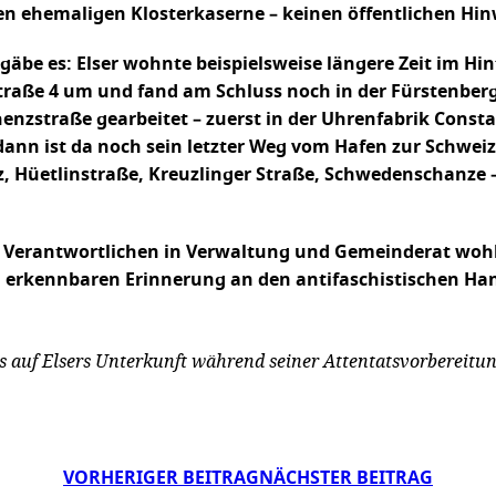
n ehemaligen Klosterkaserne – keinen öffentlichen Hinw
gäbe es: Elser wohnte beispielsweise längere Zeit im Hin
raße 4 um und fand am Schluss noch in der Fürstenbergs
chenzstraße gearbeitet – zuerst in der Uhrenfabrik Co
dann ist da noch sein letzter Weg vom Hafen zur Schwei
, Hüetlinstraße, Kreuzlinger Straße, Schwedenschanze –
e Verantwortlichen in Verwaltung und Gemeinderat wohl j
n erkennbaren Erinnerung an den antifaschistischen H
is auf Elsers Unterkunft während seiner Attentatsvorbereit
VORHERIGER BEITRAG
NÄCHSTER BEITRAG