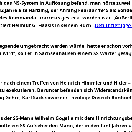
ch das NS-System in Auflösung befand, man hörte zuweil
42 Jahre alte Häftling, der Anfang Februar 1945 als S
 des Kommandaturarrests gesteckt worden war. „Äußerli
„Den Hitler jage 
tiert Hellmut G. Haasis in seinem Buch
Kriegsende umgebracht werden würde, hatte er schon vor
en wird“, soll er in Sachsenhausen einem SS-Wärter gesa
ler nach einem Treffen von Heinrich Himmler und Hitler 
s zu exekutieren. Darunter befanden sich Widerstandskä
g Gehre, Karl Sack sowie der Theologe Dietrich Bonhoef
s der SS-Mann Wilhelm Gogalla mit dem Hinrichtungsbe
lte ein SS-Aufseher den Mann, der in den fünf Jahren u