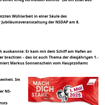
einen Krieg vermeiden könnte“ (so ein Zitat aus
tzten Wühlarbeit in einer Säule des
ur Jubiläumsveranstaltung der NSDAP am 8.
ich auskannte: Er kam mit dem Schiff am Hafen an
 brachten – das ist auch Thema der diesjährigen 1.-
ormiert Markus Sonnenschein vom Hauptzollamt
senheit. Im
er NS-
nsts