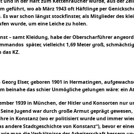
 und in der Haft zum Kettenraucher wurde, aus der Zell
geführt, wo ab März 1943 oft Häftlinge per Genicksch
 Es war schon längst stockfinster, als Mitglieder des k
fen wurde, um eine Leiche zu holen.
onst – samt Kleidung, habe der Oberscharführer angeordn
mandos später, vielleicht 1,69 Meter groß, schmächtig
n das KZ.
n Georg Elser, geboren 1901 in Hermatingen, aufgewachs
dem beinahe das schier Unmögliche gelungen wäre: ein 
ember 1939 in München, der Hitler und Konsorten nur u
: Seine Jugend war durch große Armut geprägt gewesen, a
re in Konstanz (wo er politisiert wurde und immer wiede
s andere Stadtgeschichte von Konstanz“), bevor er einem