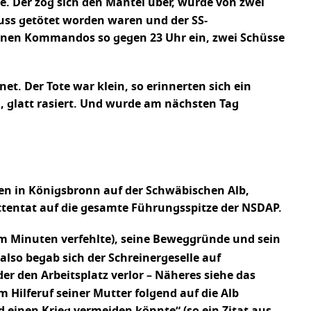
e. Der zog sich den Mantel über, wurde von zwei
uss getötet worden waren und der SS-
leinen Kommandos so gegen 23 Uhr ein, zwei Schüsse
et. Der Tote war klein, so erinnerten sich ein
, glatt rasiert. Und wurde am nächsten Tag
en in Königsbronn auf der Schwäbischen Alb,
Attentat auf die gesamte Führungsspitze der NSDAP.
m Minuten verfehlte), seine Beweggründe und sein
lso begab sich der Schreinergeselle auf
r den Arbeitsplatz verlor – Näheres siehe das
 Hilferuf seiner Mutter folgend auf die Alb