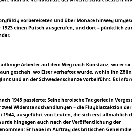
e man die Verhältnisse der Arbeiterschaft bessern und 
 sorgfältig vorbereiteten und über Monate hinweg umgese
r 1923 einen Putsch ausgerufen, und dort – pünktlich z
nder.
eradlinige Arbeiter auf dem Weg nach Konstanz, wo er s
un geschah, wo Elser verhaftet wurde, wohin ihn Zöllner
ginnt und an der Schwedenschanze vorbeiführt. Es inf
nach 1945 passierte: Seine heroische Tat geriet in Verges
r zwei Widerstandshandlungen – die Flugblattaktion der
i 1944, ausgeführt von Leuten, die sich erst allmählich d
 wurde hingegen auch nach der Veröffentlichung der
 genommen: Er habe im Auftrag des britischen Geheimdie