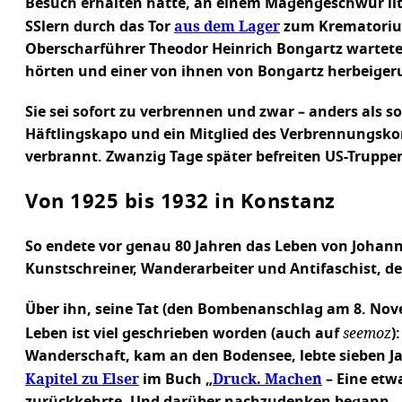
Besuch erhalten hatte, an einem Magengeschwür litt
aus dem Lager
SSlern durch das Tor
zum Krematorium 
Oberscharführer Theodor Heinrich Bongartz wartete.
hörten und einer von ihnen von Bongartz herbeigeru
Sie sei sofort zu verbrennen und zwar – anders als s
Häftlingskapo und ein Mitglied des Verbrennungskom
verbrannt. Zwanzig Tage später befreiten US-Truppe
Von 1925 bis 1932 in Konstanz
So endete vor genau 80 Jahren das Leben von Johan
Kunstschreiner, Wanderarbeiter und Antifaschist, 
Über ihn, seine Tat (den Bombenanschlag am 8. Nov
seemoz
Leben ist viel geschrieben worden (auch auf
)
Wanderschaft, kam an den Bodensee, lebte sieben Jah
Kapitel zu Elser
Druck. Machen
im Buch „
– Eine etwa