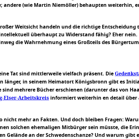
e; andere (wie Martin Niemöller) behaupten weiterhin, er
 großer Weitsicht handeln und die richtige Entscheidung 
intellektuell überhaupt zu Widerstand fähig? Eher nein.
hinweg die Wahrnehmung eines Großteils des Bürgertum
Gedenkst
ine Tat sind mittlerweile vielfach präsent. Die
on länger, in seinem Heimatort Königsbronn gibt es Initi
te sind mehrere Bücher erschienen (darunter das von Haa
g-Elser-Arbeitskreis
informiert weiterhin en detail über 
lso nicht mehr an Fakten. Und doch bleiben Fragen: Waru
einen solchen ehemaligen Mitbürger sein müsste, die Eri
en Gelände an der Schwedenschanze? Und warum gibt es 