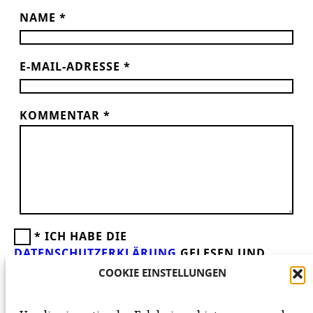
NAME
*
E-MAIL-ADRESSE
*
KOMMENTAR
*
*
ICH HABE DIE
DATENSCHUTZERKLÄRUNG
GELESEN UND
AKZEPTIERE DIESE.
WIR FREUEN UNS ÜBER
COOKIE EINSTELLUNGEN
DEINEN KOMMENTAR ZUM BEITRAG!
BEACHTE BITTE UNSERE
NETIQUETTE
ZUM