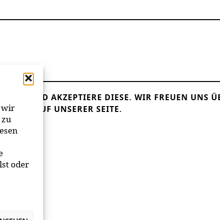
LESEN UND AKZEPTIERE DIESE.
WIR FREUEN UNS Ü
 wir
ANDER AUF UNSERER SEITE.
 zu
iesen
e
lst oder