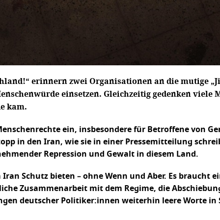
chland!“ erinnern zwei Organisationen an die mutige „Ji
 Menschenwürde einsetzen. Gleichzeitig gedenken viele
de kam.
 Menschenrechte ein, insbesondere für Betroffene von G
p in den Iran, wie sie in einer Pressemitteilung schrei
unehmender Repression und Gewalt in diesem Land.
ran Schutz bieten – ohne Wenn und Aber. Es braucht e
gliche Zusammenarbeit mit dem Regime, die Abschiebun
gen deutscher Politiker:innen weiterhin leere Worte in