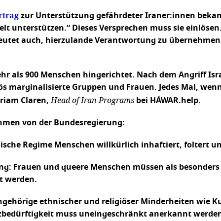
rtrag
zur Unterstützung gefährdeter Iraner:innen bekan
lt unterstützen.“ Dieses Versprechen muss sie einlösen. 
eutet auch, hierzulande Verantwortung zu übernehmen. 
ehr als 900 Menschen hingerichtet. Nach dem Angriff I
iös marginalisierte Gruppen und Frauen. Jedes Mal, wen
Head of Iran Programs
ariam Claren,
bei HÁWAR.help.
hmen von der Bundesregierung:
nische Regime Menschen willkürlich inhaftiert, foltert
gung: Frauen und queere Menschen müssen als besonders
rt werden.
ngehörige ethnischer und religiöser Minderheiten wie Ku
utzbedürftigkeit muss uneingeschränkt anerkannt werde