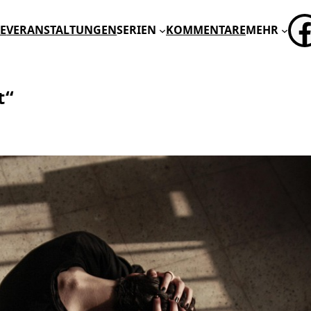
FA
E
VERANSTALTUNGEN
SERIEN
KOMMENTARE
MEHR
t“