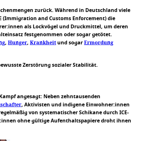
nschenmengen zurück. Während in Deutschland viele
E (Immigration and Customs Enforcement) die
er:innen als Lockvögel und Druckmittel, um deren
teinsatz festgenommen oder sogar getötet.
ng
Hunger
Krankheit
Ermordung
,
,
und sogar
ewusste Zerstörung sozialer Stabilität.
den Kampf angesagt: Neben zehntausenden
schafter
, Aktivisten und indigene Einwohner:innen
egelmäßig von systematischer Schikane durch ICE-
t:innen ohne gültige Aufenthaltspapiere droht ihnen