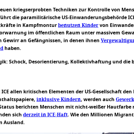
 neuen kriegserprobten Techniken zur Kontrolle von Me
ührt die paramilitärische US-Einwanderungsbehörde IC
benutzen Kinder
tzkräfte in Kampfmontur
von Einwander
orwarnung im öffentlichen Raum unter massivem Gewal
Vergewaltigu
n Gewirr an Gefängnissen, in denen ihnen
nd
haben.
gik: Schock, Desorientierung, Kollektivhaftung und die b
hat ICE allen kritischen Elementen der US-Gesellschaft 
inklusive Kindern
Gewerk
nthaltspapiere,
, werden auch
atus berichten Menschen mit nicht-weißer Hautfarbe r
derzeit in ICE-Haft
nden sich
. Wie den Millionen Migran
m Ausland.