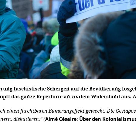
rung faschistische Schergen auf die Bevölkerung losgel
öpft das ganze Repertoire an zivilem Widerstand aus. A
h einen furchtbaren Bumerangeffekt geweckt: Die Gestapos sin
ern, diskutieren.“ (
Aimé Césaire: Über den Kolonialismu