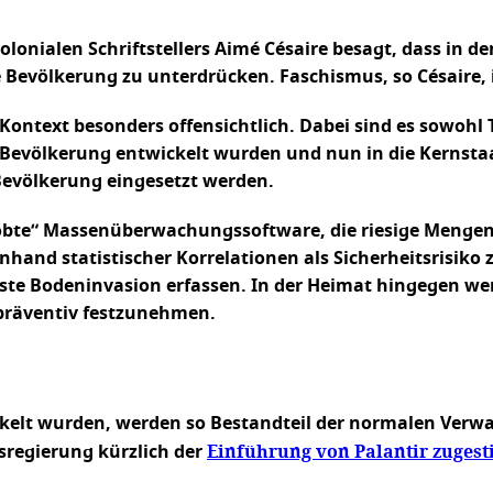
lonialen Schriftstellers Aimé Césaire besagt, dass in d
 Bevölkerung zu unterdrücken. Faschismus, so Césaire,
n Kontext besonders offensichtlich. Dabei sind es sowoh
e Bevölkerung entwickelt wurden und nun in die Kernst
evölkerung eingesetzt werden.
rprobte“ Massenüberwachungssoftware, die riesige Meng
nd statistischer Korrelationen als Sicherheitsrisiko zu
hste Bodeninvasion erfassen. In der Heimat hingegen we
 präventiv festzunehmen.
ickelt wurden, werden so Bestandteil der normalen Verwa
Einführung von Palantir zuges
regierung kürzlich der