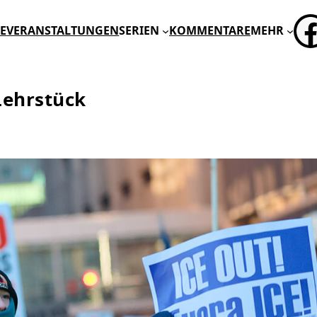
FA
E
VERANSTALTUNGEN
SERIEN
KOMMENTARE
MEHR
Lehrstück