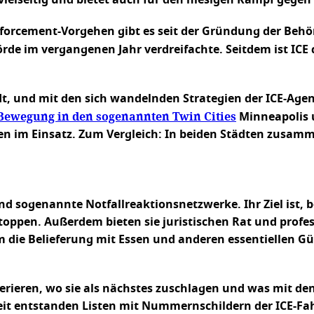
 vielseitig und bietet auch für den hiesigen Kampf gege
forcement-Vorgehen gibt es seit der Gründung der Behö
rde im vergangenen Jahr verdreifachte. Seitdem ist ICE 
adt, und mit den sich wandelnden Strategien der ICE-Age
Bewegung in den sogenannten Twin Cities
Minneapolis u
 im Einsatz. Zum Vergleich: In beiden Städten zusammen
 sogenannte Notfallreaktionsnetzwerke. Ihr Ziel ist, bei
ppen. Außerdem bieten sie juristischen Rat und profess
m die Belieferung mit Essen und anderen essentiellen G
rieren, wo sie als nächstes zuschlagen und was mit den
eit entstanden Listen mit Nummernschildern der ICE-Fa