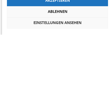
AKZEPTIEREN
ABLEHNEN
EINSTELLUNGEN ANSEHEN
COOKIES VERWALTEN
NETIQUETTE
IMPRESSUM
DATENSCHUTZ