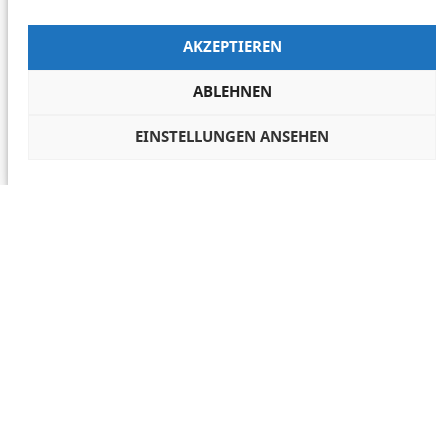
AKZEPTIEREN
ABLEHNEN
EINSTELLUNGEN ANSEHEN
COOKIES VERWALTEN
NETIQUETTE
IMPRESSUM
DATENSCHUTZ