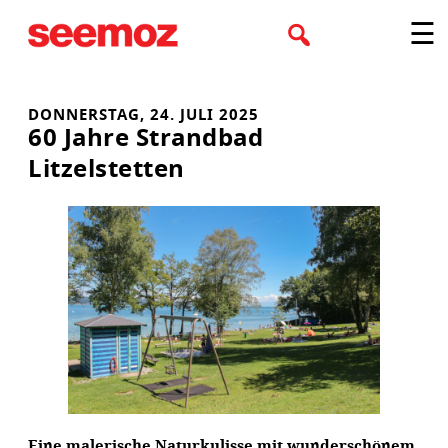
Zum
☰
Inhalt
springen
DONNERSTAG, 24. JULI 2025
60 Jahre Strandbad
Litzelstetten
Eine malerische Naturkulisse mit wunderschönem