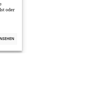
e
lst oder
ANSEHEN
OKIES VERWALTEN
NETIQUETTE
IMPRESSUM
DATENSCHUT