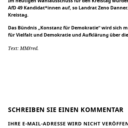
Im heutigen Wahlausschuss für den Kreistag wurden d
AfD 49 Kandidat*innen auf, so Landrat Zeno Danner
Kreistag.
Das Bündnis „Konstanz für Demokratie“ wird sich mi
für Vielfalt und Demokratie und Aufklärung über die
Text: MM
red.
/
SCHREIBEN SIE EINEN KOMMENTAR
IHRE E-MAIL-ADRESSE WIRD NICHT VERÖFFE