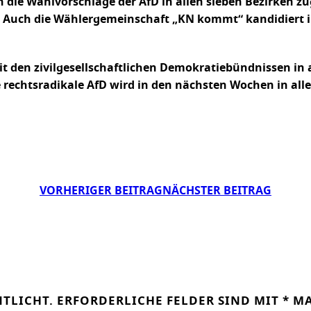
ie Wahlvorschläge der AfD in allen sieben Bezirken zug
. Auch die Wählergemeinschaft „KN kommt“ kandidiert i
t den zivilgesellschaftlichen Demokratiebündnissen in
 rechtsradikale AfD wird in den nächsten Wochen in alle
VORHERIGER BEITRAG
NÄCHSTER BEITRAG
NTLICHT.
ERFORDERLICHE FELDER SIND MIT
*
MA