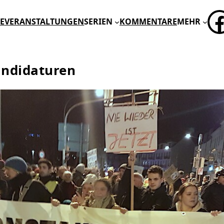
FA
E
VERANSTALTUNGEN
SERIEN
KOMMENTARE
MEHR
andidaturen