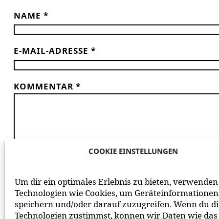
NAME
*
E-MAIL-ADRESSE
*
KOMMENTAR
*
COOKIE EINSTELLUNGEN
*
ICH HABE DIE
DATENSCHUTZERKLÄRUNG
GE
Um dir ein optimales Erlebnis zu bieten, verwenden
BEACHTE BITTE UNSERE
NETIQUETTE
ZUM MITEIN
Technologien wie Cookies, um Geräteinformationen
speichern und/oder darauf zuzugreifen. Wenn du d
Technologien zustimmst, können wir Daten wie das