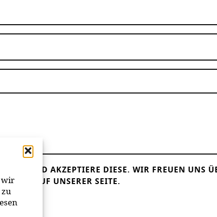
LESEN UND AKZEPTIERE DIESE.
WIR FREUEN UNS Ü
 wir
ANDER AUF UNSERER SEITE.
 zu
iesen